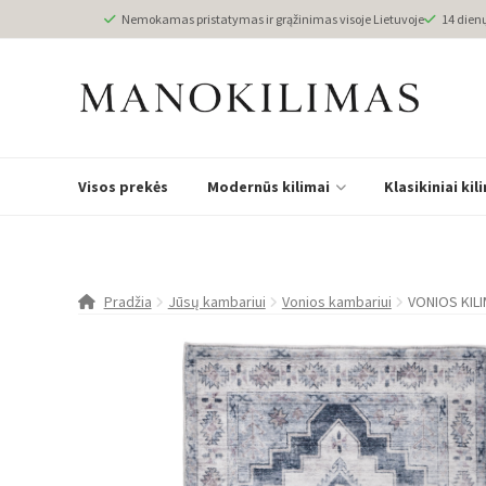
Nemokamas pristatymas ir grąžinimas visoje Lietuvoje
14 dien
Visos prekės
Modernūs kilimai
Klasikiniai kil
Pradžia
Jūsų kambariui
Vonios kambariui
VONIOS KILI