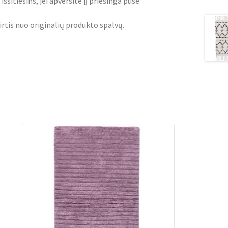
šsitiesins, jei apversite jį priešinga puse.
irtis nuo originalių produkto spalvų.