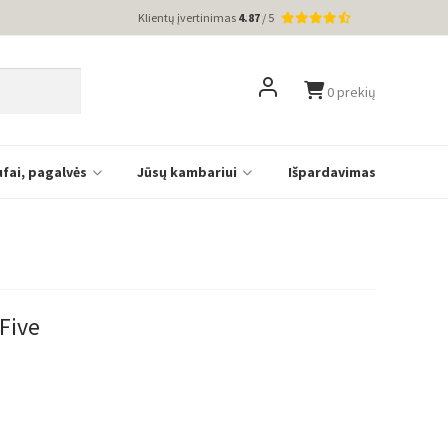
Klientų įvertinimas
4.87
/ 5
0 prekių
ufai, pagalvės
Jūsų kambariui
Išpardavimas
 Five