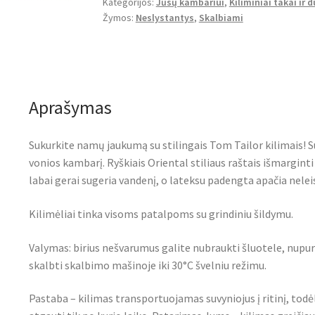
Kategorijos:
Jūsų kambariui
,
Kiliminiai takai ir d
Bath
Žymos:
Neslystantys
,
Skalbiami
Five
Aprašymas
Sukurkite namų jaukumą su stilingais Tom Tailor kilimais! Su
vonios kambarį. Ryškiais Oriental stiliaus raštais išmargint
labai gerai sugeria vandenį, o lateksu padengta apačia neleis 
Kilimėliai tinka visoms patalpoms su grindiniu šildymu.
Valymas: birius nešvarumus galite nubraukti šluotele, nupurt
skalbti skalbimo mašinoje iki 30°C švelniu režimu.
Pastaba – kilimas transportuojamas suvyniojus į ritinį, todė