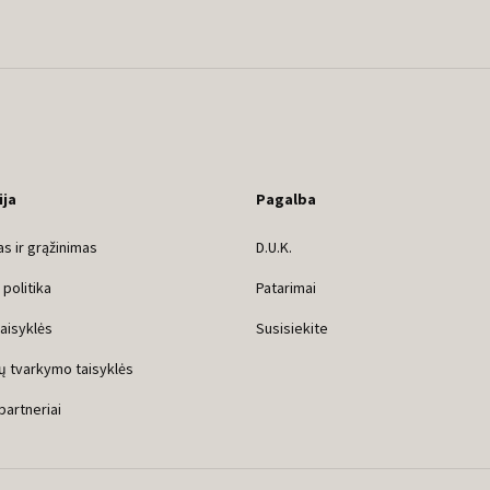
ija
Pagalba
s ir grąžinimas
D.U.K.
politika
Patarimai
taisyklės
Susisiekite
ų tvarkymo taisyklės
 partneriai