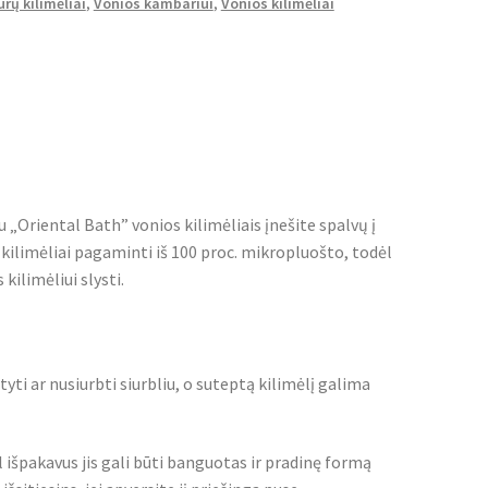
urų kilimėliai
,
Vonios kambariui
,
Vonios kilimėliai
 „Oriental Bath” vonios kilimėliais įnešite spalvų į
i kilimėliai pagaminti iš 100 proc. mikropluošto, todėl
kilimėliui slysti.
yti ar nusiurbti siurbliu, o suteptą kilimėlį galima
l išpakavus jis gali būti banguotas ir pradinę formą