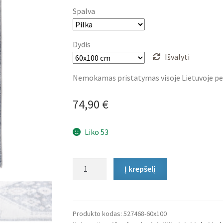
74,90 €
Spalva
through
89,90 €
Dydis
Išvalyti
Nemokamas pristatymas visoje Lietuvoje pe
74,90
€
Liko 53
produkto
Į krepšelį
kiekis:
Vonios
Kilimėlis
Oriental
Produkto kodas:
527468-60x100