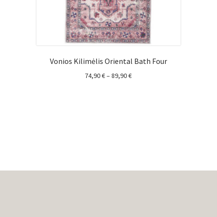
Vonios Kilimėlis Oriental Bath Four
Price
74,90
€
–
89,90
€
range:
74,90 €
through
89,90 €