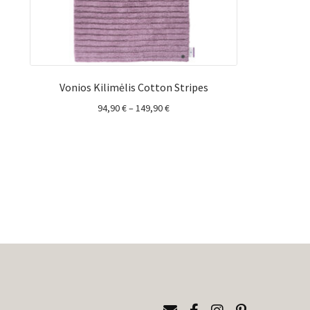
Vonios Kilimėlis Cotton Stripes
Price
94,90
€
–
149,90
€
range:
94,90 €
through
149,90 €