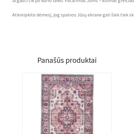
atgauti tik po kurio laiko. Patarimas Jums – kilimas greičiau i
Atkreipkite dėmesį, jog spalvos Jūsų ekrane gali šiek tiek sk
Panašūs produktai