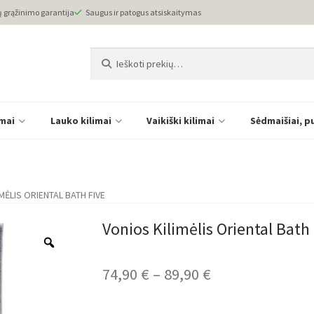
ų grąžinimo garantija
Saugus ir patogus atsiskaitymas
Ieškoti:
Ieškoti
imai
Lauko kilimai
Vaikiški kilimai
Sėdmaišiai, p
MĖLIS ORIENTAL BATH FIVE
Vonios Kilimėlis Oriental Bath
Price
74,90
€
–
89,90
€
range: