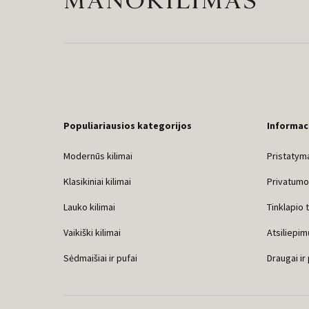
Populiariausios kategorijos
Informac
Modernūs kilimai
Pristatyma
Klasikiniai kilimai
Privatumo 
Lauko kilimai
Tinklapio 
Vaikiški kilimai
Atsiliepim
Sėdmaišiai ir pufai
Draugai ir