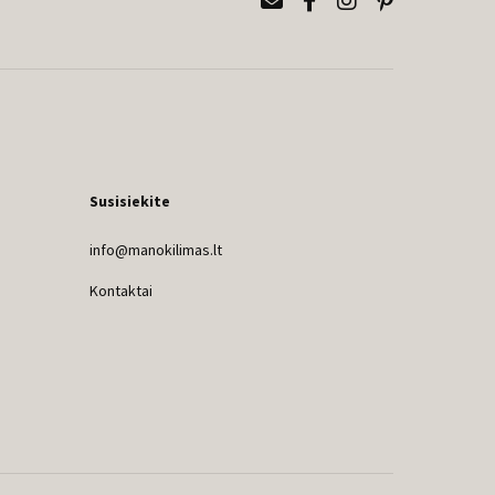
Susisiekite
info@manokilimas.lt
Kontaktai