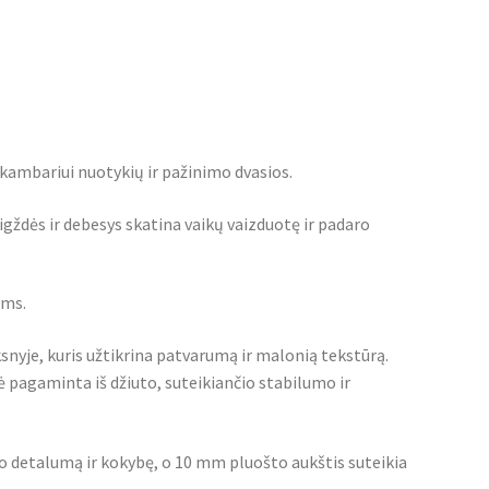
 kambariui nuotykių ir pažinimo dvasios.
ždės ir debesys skatina vaikų vaizduotę ir padaro
ams.
snyje, kuris užtikrina patvarumą ir malonią tekstūrą.
ė pagaminta iš džiuto, suteikiančio stabilumo ir
to detalumą ir kokybę, o 10 mm pluošto aukštis suteikia