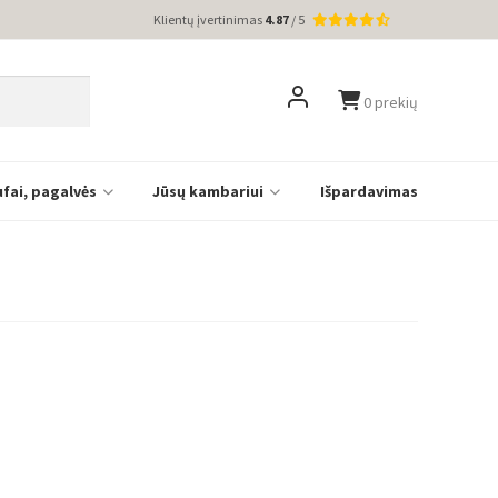
Klientų įvertinimas
4.87
/ 5
0 prekių
ufai, pagalvės
Jūsų kambariui
Išpardavimas