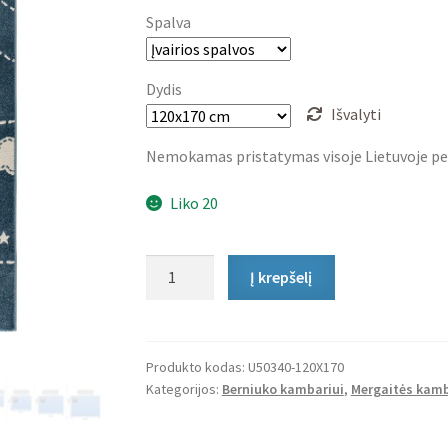
Spalva
Dydis
Išvalyti
Nemokamas pristatymas visoje Lietuvoje pe
Liko 20
produkto
Į krepšelį
kiekis:
Vaikiškas
Kilimas
Planets
Produkto kodas:
U50340-120X170
Kategorijos:
Berniuko kambariui
,
Mergaitės kamb