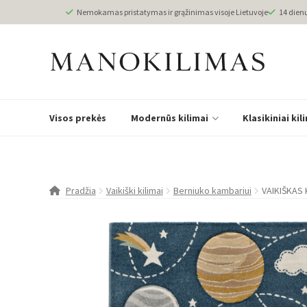
Nemokamas pristatymas ir grąžinimas visoje Lietuvoje
14 dien
Visos prekės
Modernūs kilimai
Klasikiniai kil
Pradžia
Vaikiški kilimai
Berniuko kambariui
VAIKIŠKAS 