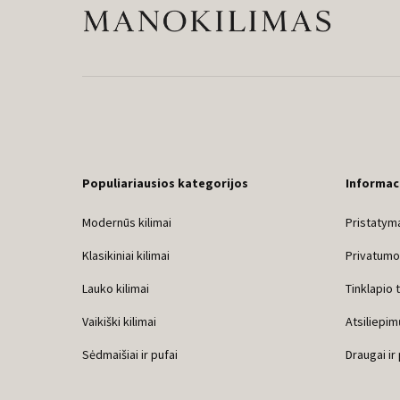
Populiariausios kategorijos
Informac
Modernūs kilimai
Pristatyma
Klasikiniai kilimai
Privatumo 
Lauko kilimai
Tinklapio 
Vaikiški kilimai
Atsiliepim
Sėdmaišiai ir pufai
Draugai ir