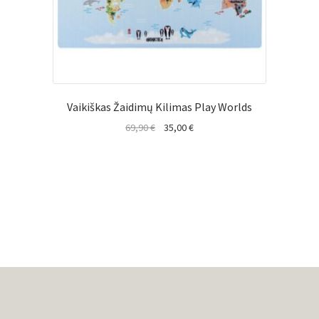
Vaikiškas Žaidimų Kilimas Play Worlds
Original
Current
69,90
€
35,00
€
price
price
was:
is:
69,90 €.
35,00 €.