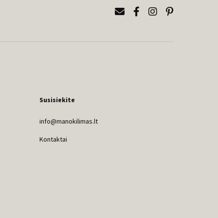
Susisiekite
info@manokilimas.lt
Kontaktai