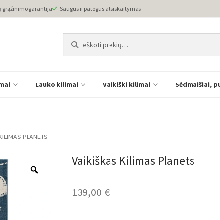
ų grąžinimo garantija
Saugus ir patogus atsiskaitymas
Ieškoti:
Ieškoti
imai
Lauko kilimai
Vaikiški kilimai
Sėdmaišiai, p
KILIMAS PLANETS
Vaikiškas Kilimas Planets
139,00
€