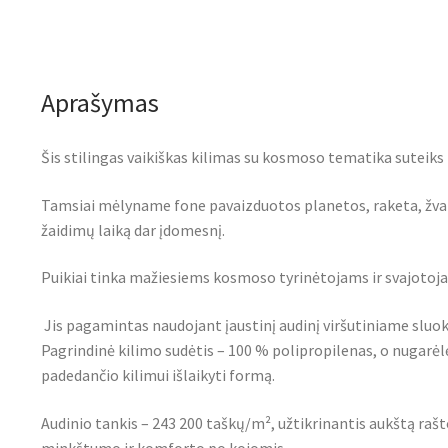
Aprašymas
Šis stilingas vaikiškas kilimas su kosmoso tematika suteiks
Tamsiai mėlyname fone pavaizduotos planetos, raketa, žvaig
žaidimų laiką dar įdomesnį.
Puikiai tinka mažiesiems kosmoso tyrinėtojams ir svajotoj
Jis pagamintas naudojant įaustinį audinį viršutiniame sluok
Pagrindinė kilimo sudėtis – 100 % polipropilenas, o nugarėl
padedančio kilimui išlaikyti formą.
Audinio tankis – 243 200 taškų/m², užtikrinantis aukštą raš
minkštumo ir komforto po kojomis.