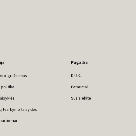
ija
Pagalba
s ir grąžinimas
D.U.K.
politika
Patarimai
taisyklės
Susisiekite
ų tvarkymo taisyklės
 partneriai