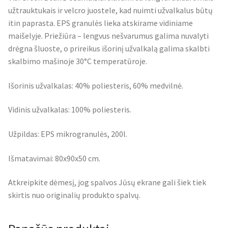
užtrauktukais ir velcro juostele, kad nuimti užvalkalus būtų
itin paprasta. EPS granulės lieka atskirame vidiniame
maišelyje. Priežiūra – lengvus nešvarumus galima nuvalyti
drėgna šluoste, o prireikus išorinį užvalkalą galima skalbti
skalbimo mašinoje 30°C temperatūroje.
Išorinis užvalkalas: 40% poliesteris, 60% medvilnė.
Vidinis užvalkalas: 100% poliesteris.
Užpildas: EPS mikrogranulės, 200l.
Išmatavimai: 80x90x50 cm.
Atkreipkite dėmesį, jog spalvos Jūsų ekrane gali šiek tiek
skirtis nuo originalių produkto spalvų.