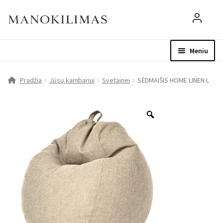
Meniu
Visos prekės
Parduotuvė
Mo
Pradžia
Jūsų kambariui
Svetainei
SĖDMAIŠIS HOME LINEN L
D.U.K.
Patarimai
Apie mus
Paskyra