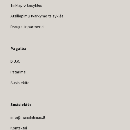
Tinklapio taisyklės
Atsiliepimų tvarkymo taisyklės
Draugai ir partneriai
Pagalba
D.U.K.
Patarimai
Susisiekite
Susisiekite
info@manokilimas.lt
Kontaktai