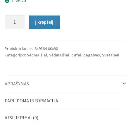
Liko 20
produkto
Į krepšelį
kiekis:
Sėdmaišis
Home
Linen
Produkto kodas:
649864-80x90
Kategorijos:
Sėdmaišiai
,
Sėdmaišiai, pufai, pagalvės
,
Svetainei
L
APRAŠYMAS
PAPILDOMA INFORMACIJA
ATSILIEPIMAI (0)