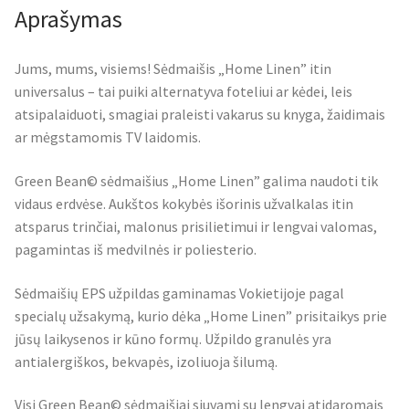
Aprašymas
Jums, mums, visiems! Sėdmaišis „Home Linen” itin
universalus – tai puiki alternatyva foteliui ar kėdei, leis
atsipalaiduoti, smagiai praleisti vakarus su knyga, žaidimais
ar mėgstamomis TV laidomis.
Green Bean© sėdmaišius „Home Linen” galima naudoti tik
vidaus erdvėse. Aukštos kokybės išorinis užvalkalas itin
atsparus trinčiai, malonus prisilietimui ir lengvai valomas,
pagamintas iš medvilnės ir poliesterio.
Sėdmaišių EPS užpildas gaminamas Vokietijoje pagal
specialų užsakymą, kurio dėka „Home Linen” prisitaikys prie
jūsų laikysenos ir kūno formų. Užpildo granulės yra
antialergiškos, bekvapės, izoliuoja šilumą.
Visi Green Bean© sėdmaišiai siuvami su lengvai atidaromais