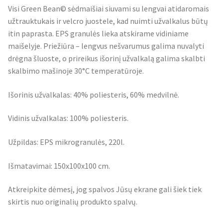
Visi Green Bean© sėdmaišiai siuvami su lengvai atidaromais
užtrauktukais ir velcro juostele, kad nuimti užvalkalus būtų
itin paprasta. EPS granulės lieka atskirame vidiniame
maišelyje. Priežiūra – lengvus nešvarumus galima nuvalyti
drėgna šluoste, o prireikus išorinį užvalkalą galima skalbti
skalbimo mašinoje 30°C temperatūroje.
Išorinis užvalkalas: 40% poliesteris, 60% medvilnė.
Vidinis užvalkalas: 100% poliesteris.
Užpildas: EPS mikrogranulės, 220l.
Išmatavimai: 150x100x100 cm.
Atkreipkite dėmesį, jog spalvos Jūsų ekrane gali šiek tiek
skirtis nuo originalių produkto spalvų.