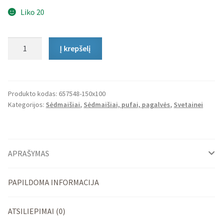
Liko 20
produkto
Į krepšelį
kiekis:
Sėdmaišis
Triangle
Indoor
Produkto kodas:
657548-150x100
Kategorijos:
Sėdmaišiai
,
Sėdmaišiai, pufai, pagalvės
,
Svetainei
APRAŠYMAS
PAPILDOMA INFORMACIJA
ATSILIEPIMAI (0)