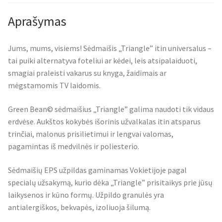
Aprašymas
Jums, mums, visiems! Sėdmaišis „Triangle” itin universalus –
tai puiki alternatyva foteliui ar kėdei, leis atsipalaiduoti,
smagiai praleisti vakarus su knyga, žaidimais ar
mėgstamomis TV laidomis.
Green Bean© sėdmaišius „Triangle” galima naudoti tik vidaus
erdvėse. Aukštos kokybės išorinis užvalkalas itin atsparus
trinčiai, malonus prisilietimui ir lengvai valomas,
pagamintas iš medvilnės ir poliesterio.
Sėdmaišių EPS užpildas gaminamas Vokietijoje pagal
specialų užsakymą, kurio dėka „Triangle” prisitaikys prie jūsų
laikysenos ir kūno formų. Užpildo granulės yra
antialergiškos, bekvapės, izoliuoja šilumą.