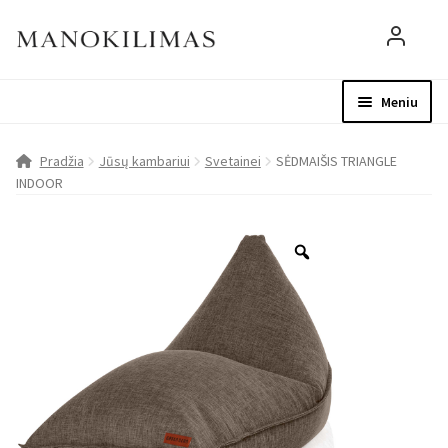
Meniu
Visos prekės
Parduotuvė
Mo
Pradžia
Jūsų kambariui
Svetainei
SĖDMAIŠIS TRIANGLE
INDOOR
D.U.K.
Patarimai
Apie mus
Paskyra