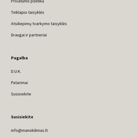
Privatumo politika
Tinklapio taisyklės
Atsiliepimų tvarkymo taisyklės
Draugai ir partneriai
Pagalba
D.U.K.
Patarimai
Susisiekite
Susisiekite
info@manokilimas.lt