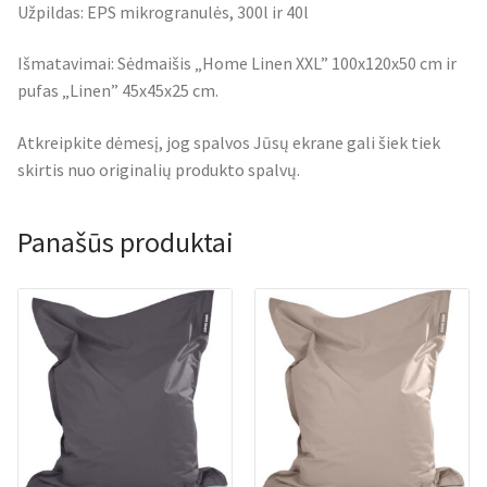
Užpildas: EPS mikrogranulės, 300l ir 40l
Išmatavimai: Sėdmaišis „Home Linen XXL” 100x120x50 cm ir
pufas „Linen” 45x45x25 cm.
Atkreipkite dėmesį, jog spalvos Jūsų ekrane gali šiek tiek
skirtis nuo originalių produkto spalvų.
Panašūs produktai