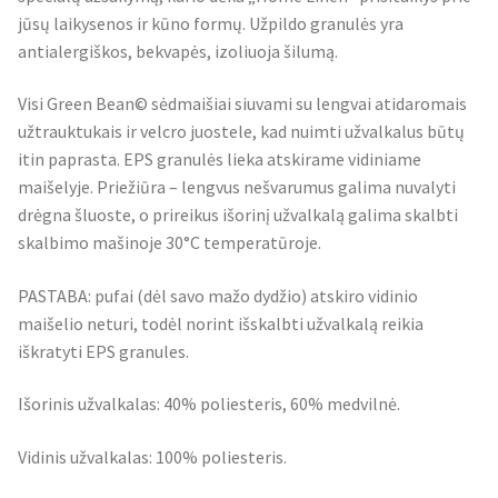
jūsų laikysenos ir kūno formų. Užpildo granulės yra
antialergiškos, bekvapės, izoliuoja šilumą.
Visi Green Bean© sėdmaišiai siuvami su lengvai atidaromais
užtrauktukais ir velcro juostele, kad nuimti užvalkalus būtų
itin paprasta. EPS granulės lieka atskirame vidiniame
maišelyje. Priežiūra – lengvus nešvarumus galima nuvalyti
drėgna šluoste, o prireikus išorinį užvalkalą galima skalbti
skalbimo mašinoje 30°C temperatūroje.
PASTABA: pufai (dėl savo mažo dydžio) atskiro vidinio
maišelio neturi, todėl norint išskalbti užvalkalą reikia
iškratyti EPS granules.
Išorinis užvalkalas: 40% poliesteris, 60% medvilnė.
Vidinis užvalkalas: 100% poliesteris.