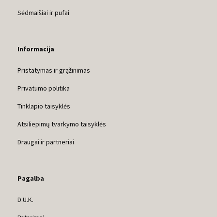
Sėdmaišiai ir pufai
Informacija
Pristatymas ir grąžinimas
Privatumo politika
Tinklapio taisyklės
Atsiliepimų tvarkymo taisyklės
Draugai ir partneriai
Pagalba
D.U.K.