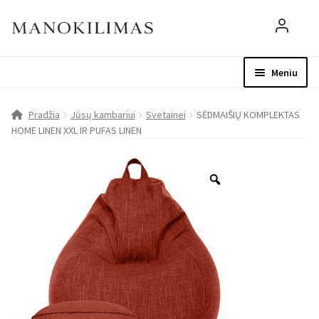
Meniu
Visos prekės
Parduotuvė
Mo
Pradžia
Jūsų kambariui
Svetainei
SĖDMAIŠIŲ KOMPLEKTAS
HOME LINEN XXL IR PUFAS LINEN
D.U.K.
Patarimai
Apie mus
Paskyra