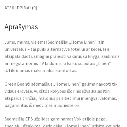
ATSILIEPIMAI (0)
Aprašymas
Jums, mums, visiems! Sėdmaišiai „Home Linen” itin
universalūs – tai puiki alternatyva foteliui ar kėdei, leis
atsipalaiduoti, smagiai praleisti vakarus su knyga, žaidimais
ar mėgstamomis TV laidomis, o kartu su pufais „Linen”
užtikrinamas maksimalus komfortas.
Green Bean© sėdmaišius „Home Linen” galima naudoti tik
vidaus erdvėse. Aukštos kokybės išorinis užvalkalas itin
atsparus trinčiai, malonus prisilietimui ir lengvai valomas,
pagamintas iš medvilnės ir poliesterio.
Sėdmaišių EPS užpildas gaminamas Vokietijoje pagal
specialų užsakymą, kurio dėka „Home Linen” prisitaikys prie