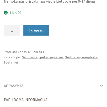
Nemokamas pristatymas visoje Lietuvoje per 9-14 dienų
Liko 20
produkto
Į krepšelį
kiekis:
Sėdmaišių
Komplektas
Home
Produkto kodas:
650204-SET
Kategorijos:
Sėdmaišiai, pufai, pagalvės
,
Sėdmaišių komplektai
,
Linen
Svetainei
XXL
ir
Pufas
Linen
APRAŠYMAS
PAPILDOMA INFORMACIJA