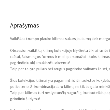
Aprašymas
Vaikiškas trumpo plauko kilimas sukurs jaukumą tiek merga
Obsession vaikiškų kilimų kolekcijoje My Greta tikrai rasite i
raštai, žaismingos formos ir mieli personažai – toks kilimas
pagrindiniu akį traukiančiu akcentu!
Taip pat tai yra puikus bei saugus pagrindas vaikams žaisti, 
Šios kolekcijos kilimai yra pagaminti iš itin aukštos koky
poliesterio. Ši kombinacija daro kilimą ne tik be galo minkšt
Taip pat kilimas turi neslystančią nugarėlę, kuri suteikia
grindiniu šildymu!