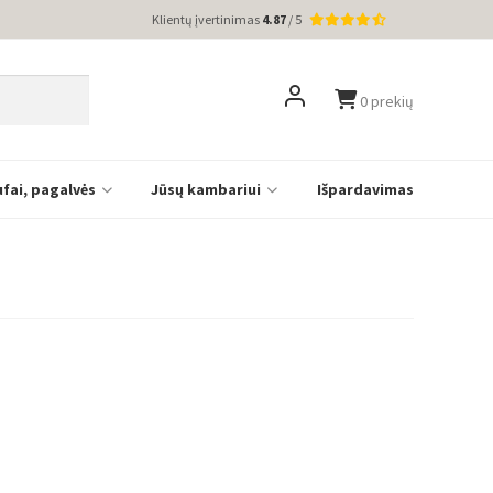
Klientų įvertinimas
4.87
/ 5
0 prekių
ufai, pagalvės
Jūsų kambariui
Išpardavimas