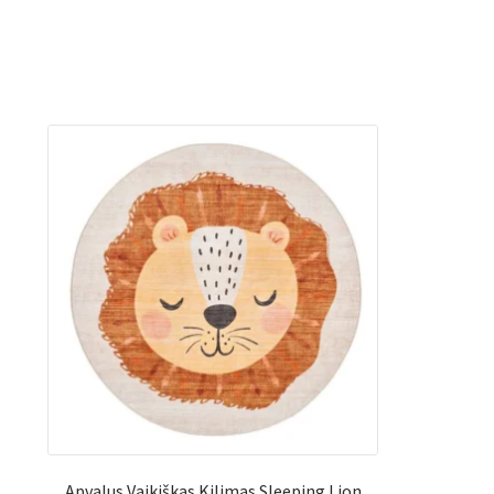
Apvalus Vaikiškas Kilimas Sleeping Lion