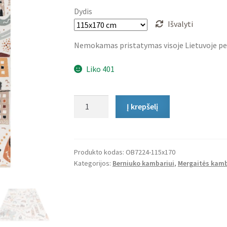
Dydis
Išvalyti
Nemokamas pristatymas visoje Lietuvoje pe
Liko 401
produkto
Į krepšelį
kiekis:
Vaikiškas
Kilimas
Streets
Produkto kodas:
OB7224-115x170
Kategorijos:
Berniuko kambariui
,
Mergaitės kamb