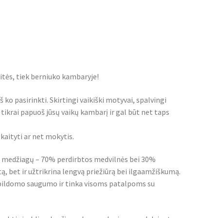
itės, tiek berniuko kambaryje!
š ko pasirinkti. Skirtingi vaikiški motyvai, spalvingi
 tikrai papuoš jūsų vaikų kambarį ir gal būt net taps
skaityti ar net mokytis.
bės medžiagų – 70% perdirbtos medvilnės bei 30%
ą, bet ir užtrikrina lengvą priežiūrą bei ilgaamžiškumą.
 papildomo saugumo ir tinka visoms patalpoms su