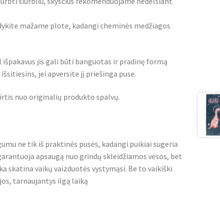
iurbti siurbliu, skysčius rekomenduojame nedelsiant
bandykite mažame plote, kadangi cheminės medžiagos
l išpakavus jis gali būti banguotas ir pradinę formą
šsitiesins, jei apversite jį priešinga puse.
irtis nuo originalių produkto spalvų.
umu ne tik iš praktinės pusės, kadangi puikiai sugeria
garantuoja apsaugą nuo grindų skleidžiamos vėsos, bet
ka skatina vaikų vaizduotės vystymąsi. Be to vaikiški
jos, tarnaujantys ilgą laiką