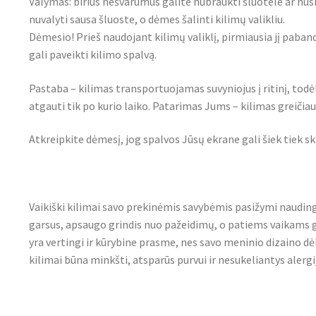
Valymas: birius nešvarumus galite nubraukti šluotele ar nus
nuvalyti sausa šluoste, o dėmes šalinti kilimų valikliu.
Dėmesio! Prieš naudojant kilimų valiklį, pirmiausia jį pa
gali paveikti kilimo spalvą.
Pastaba – kilimas transportuojamas suvyniojus į ritinį, todė
atgauti tik po kurio laiko. Patarimas Jums – kilimas greičiau i
Atkreipkite dėmesį, jog spalvos Jūsų ekrane gali šiek tiek sk
Vaikiški kilimai savo prekinėmis savybėmis pasižymi nauding
garsus, apsaugo grindis nuo pažeidimų, o patiems vaikams 
yra vertingi ir kūrybine prasme, nes savo meninio dizaino dė
kilimai būna minkšti, atsparūs purvui ir nesukeliantys alergi