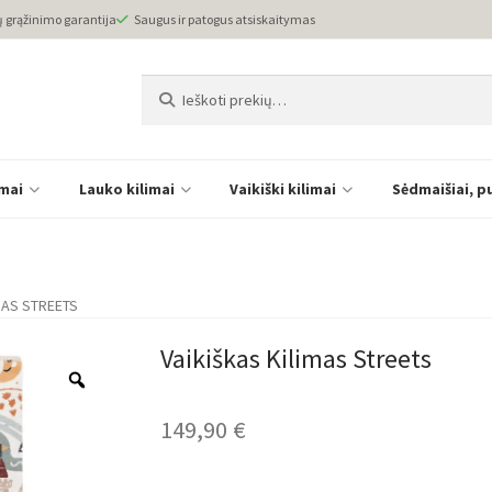
ų grąžinimo garantija
Saugus ir patogus atsiskaitymas
Ieškoti:
Ieškoti
imai
Lauko kilimai
Vaikiški kilimai
Sėdmaišiai, p
MAS STREETS
Vaikiškas Kilimas Streets
149,90
€