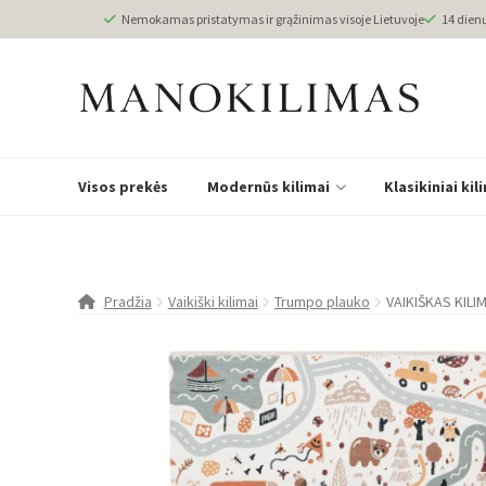
Nemokamas pristatymas ir grąžinimas visoje Lietuvoje
14 dien
Visos prekės
Modernūs kilimai
Klasikiniai kil
Pradžia
Vaikiški kilimai
Trumpo plauko
VAIKIŠKAS KILI