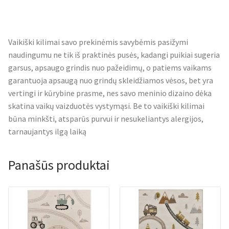
Vaikiški kilimai savo prekinėmis savybėmis pasižymi
naudingumu ne tik iš praktinės pusės, kadangi puikiai sugeria
garsus, apsaugo grindis nuo pažeidimų, o patiems vaikams
garantuoja apsaugą nuo grindų skleidžiamos vėsos, bet yra
vertingi ir kūrybine prasme, nes savo meninio dizaino dėka
skatina vaikų vaizduotės vystymąsi. Be to vaikiški kilimai
būna minkšti, atsparūs purvui ir nesukeliantys alergijos,
tarnaujantys ilgą laiką
Panašūs produktai