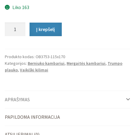
Liko 163
produkto
Į krepšelį
kiekis:
Vaikiškas
Kilimas
Dinosaurs
Produkto kodas:
OB3753-115x170
Kategorijos:
Berniuko kambariui
,
Mergaitės kambariui
,
Trumpo
plauko
,
Vaikiški kilimai
APRAŠYMAS
PAPILDOMA INFORMACIJA
ATSILIEPIMAI (0)