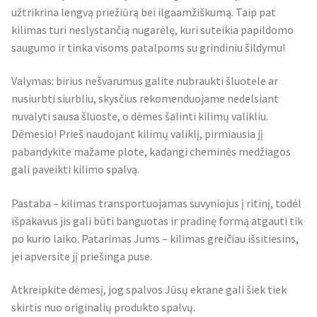
užtrikrina lengvą priežiūrą bei ilgaamžiškumą. Taip pat
kilimas turi neslystančią nugarėlę, kuri suteikia papildomo
saugumo ir tinka visoms patalpoms su grindiniu šildymu!
Valymas: birius nešvarumus galite nubraukti šluotele ar
nusiurbti siurbliu, skysčius rekomenduojame nedelsiant
nuvalyti sausa šluoste, o dėmes šalinti kilimų valikliu.
Dėmesio! Prieš naudojant kilimų valiklį, pirmiausia jį
pabandykite mažame plote, kadangi cheminės medžiagos
gali paveikti kilimo spalvą.
Pastaba – kilimas transportuojamas suvyniojus į ritinį, todėl
išpakavus jis gali būti banguotas ir pradinę formą atgauti tik
po kurio laiko. Patarimas Jums – kilimas greičiau išsitiesins,
jei apversite jį priešinga puse.
Atkreipkite dėmesį, jog spalvos Jūsų ekrane gali šiek tiek
skirtis nuo originalių produkto spalvų.