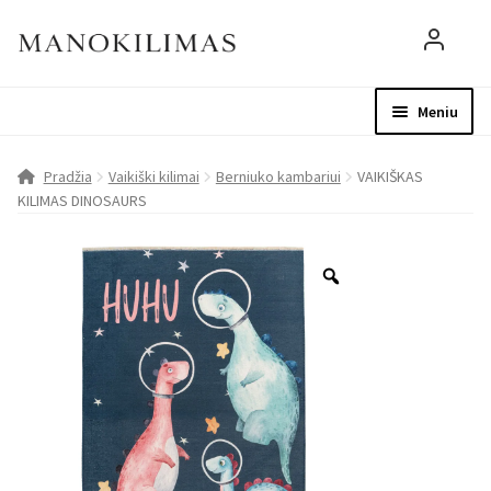
Meniu
Visos prekės
Parduotuvė
Mo
Pradžia
Vaikiški kilimai
Berniuko kambariui
VAIKIŠKAS
KILIMAS DINOSAURS
D.U.K.
Patarimai
Apie mus
Paskyra