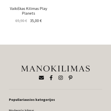
Vaikiškas Kilimas Play
Planets
Original
Current
69,90
€
35,00
€
price
price
was:
is:
69,90 €.
35,00 €.
Populiariausios kategorijos
Modernūs kilimai