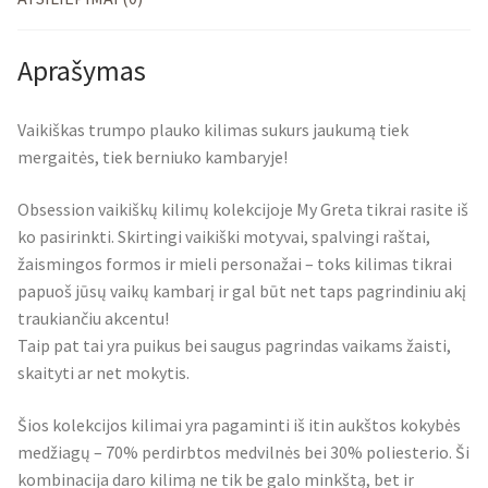
Aprašymas
Vaikiškas trumpo plauko kilimas sukurs jaukumą tiek
mergaitės, tiek berniuko kambaryje!
Obsession vaikiškų kilimų kolekcijoje My Greta tikrai rasite iš
ko pasirinkti. Skirtingi vaikiški motyvai, spalvingi raštai,
žaismingos formos ir mieli personažai – toks kilimas tikrai
papuoš jūsų vaikų kambarį ir gal būt net taps pagrindiniu akį
traukiančiu akcentu!
Taip pat tai yra puikus bei saugus pagrindas vaikams žaisti,
skaityti ar net mokytis.
Šios kolekcijos kilimai yra pagaminti iš itin aukštos kokybės
medžiagų – 70% perdirbtos medvilnės bei 30% poliesterio. Ši
kombinacija daro kilimą ne tik be galo minkštą, bet ir