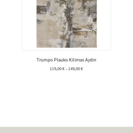
Trumpo Plauko Kilimas Aydin
Price
119,00
€
–
149,00
€
range:
119,00 €
through
149,00 €