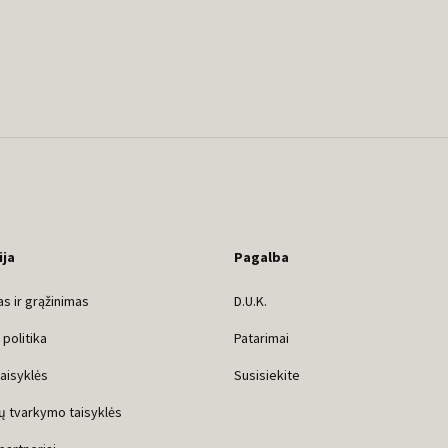
ija
Pagalba
s ir grąžinimas
D.U.K.
politika
Patarimai
taisyklės
Susisiekite
ų tvarkymo taisyklės