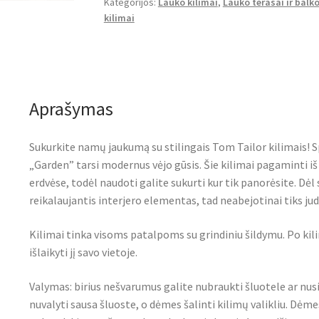
Kategorijos:
Lauko kilimai
,
Lauko terasai ir balk
Garden
kilimai
Pattern
Aprašymas
Sukurkite namų jaukumą su stilingais Tom Tailor kilimais! Sp
„Garden” tarsi modernus vėjo gūsis. Šie kilimai pagaminti iš p
erdvėse, todėl naudoti galite sukurti kur tik panorėsite. D
reikalaujantis interjero elementas, tad neabejotinai tiks jud
Kilimai tinka visoms patalpoms su grindiniu šildymu. Po kil
išlaikyti jį savo vietoje.
Valymas: birius nešvarumus galite nubraukti šluotele ar nus
nuvalyti sausa šluoste, o dėmes šalinti kilimų valikliu. Dėmes