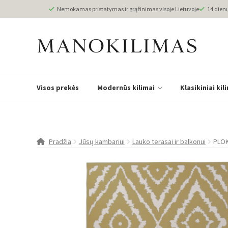
Nemokamas pristatymas ir grąžinimas visoje Lietuvoje
14 dien
Visos prekės
Modernūs kilimai
Klasikiniai kil
Pradžia
Jūsų kambariui
Lauko terasai ir balkonui
PLOK