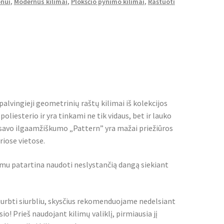
onui
,
Modernūs kilimai
,
Plokščio pynimo kilimai
,
Raštuoti
alvingieji geometrinių raštų kilimai iš kolekcijos
oliesterio ir yra tinkami ne tik vidaus, bet ir lauko
ėl savo ilgaamžiškumo „Pattern” yra mažai priežiūros
riose vietose.
imu patartina naudoti neslystančią dangą siekiant
iurbti siurbliu, skysčius rekomenduojame nedelsiant
io! Prieš naudojant kilimų valiklį, pirmiausia jį