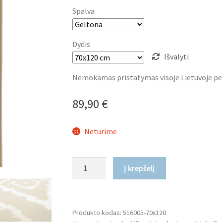
89,90 €
Spalva
through
329,90 €
Dydis
Išvalyti
Nemokamas pristatymas visoje Lietuvoje pe
89,90
€
Neturime
produkto
Į krepšelį
kiekis:
Plokščio
Pynimo
Kilimas
Produkto kodas:
516005-70x120