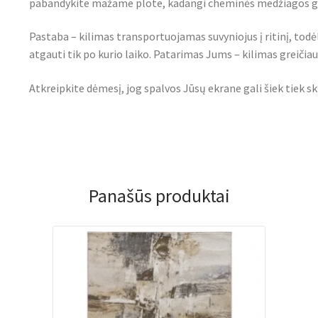
pabandykite mažame plote, kadangi cheminės medžiagos gal
Pastaba – kilimas transportuojamas suvyniojus į ritinį, todė
atgauti tik po kurio laiko. Patarimas Jums – kilimas greičiau i
Atkreipkite dėmesį, jog spalvos Jūsų ekrane gali šiek tiek sk
Panašūs produktai