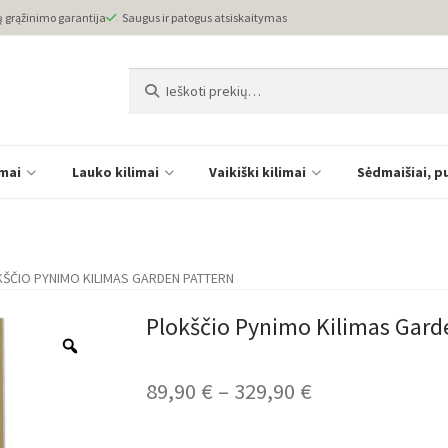
ų grąžinimo garantija
Saugus ir patogus atsiskaitymas
Ieškoti:
Ieškoti
imai
Lauko kilimai
Vaikiški kilimai
Sėdmaišiai, p
ŠČIO PYNIMO KILIMAS GARDEN PATTERN
Plokščio Pynimo Kilimas Gard
Price
89,90
€
–
329,90
€
range: