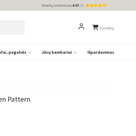
Klientų įvertinimas
4.87
/ 5
0 prekių
ufai, pagalvės
Jūsų kambariui
Išpardavimas
en Pattern