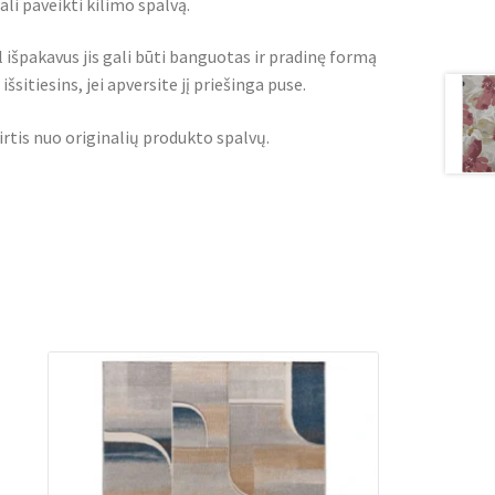
i paveikti kilimo spalvą.
l išpakavus jis gali būti banguotas ir pradinę formą
šsitiesins, jei apversite jį priešinga puse.
irtis nuo originalių produkto spalvų.