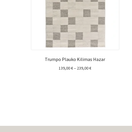
Trumpo Plauko Kilimas Hazar
Price
139,00
€
–
239,00
€
range:
139,00 €
through
239,00 €