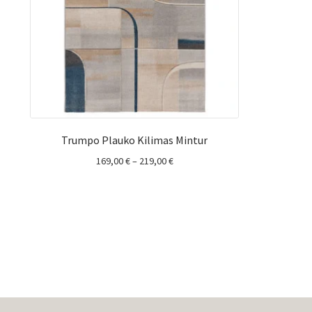
Trumpo Plauko Kilimas Mintur
Price
169,00
€
–
219,00
€
range:
169,00 €
through
219,00 €