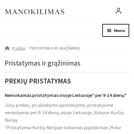
Meniu
Visos prekės
Parduotuvė
Mo
Pradžia
PRISTATYMAS IR GRĄŽINIMAS
D.U.K.
Pristatymas ir grąžinimas
Patarimai
PREKIŲ PRISTATYMAS
Apie mus
Nemokamas pristatymas visoje Lietuvoje* per 9-14 dienų*
Jūsų prekes, po užsakymo apmokėjimo, pristatysime
Paskyra
nemokamai per 9-14 dienų visoje Lietuvoje, išskyrus Kuršių
Neriją.
*Pristatymui Kuršių Nerijoje taikomas papildomas 29 eur