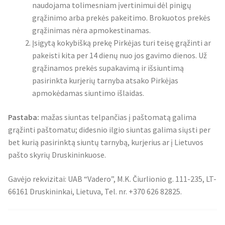
naudojama tolimesniam įvertinimui dėl pinigų
grąžinimo arba prekės pakeitimo. Brokuotos prekės
grąžinimas nėra apmokestinamas.
Įsigytą kokybišką prekę Pirkėjas turi teisę grąžinti ar
pakeisti kita per 14 dienų nuo jos gavimo dienos. Už
grąžinamos prekės supakavimą ir išsiuntimą
pasirinkta kurjerių tarnyba atsako Pirkėjas
apmokėdamas siuntimo išlaidas.
Pastaba:
mažas siuntas telpančias į paštomatą galima
grąžinti paštomatu; didesnio ilgio siuntas galima siųsti per
bet kurią pasirinktą siuntų tarnybą, kurjerius ar į Lietuvos
pašto skyrių Druskininkuose.
Gavėjo rekvizitai: UAB “Vadero”, M.K. Čiurlionio g. 111-235, LT-
66161 Druskininkai, Lietuva, Tel. nr. +370 626 82825.