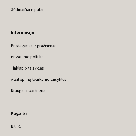
Sėdmaišiai ir pufai
Informacija
Pristatymas ir grąžinimas
Privatumo politika
Tinklapio taisyklės
Atsiliepimų tvarkymo taisyklės
Draugai ir partneriai
Pagalba
D.U.K.