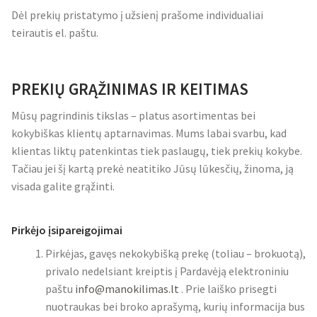
Dėl prekių pristatymo į užsienį prašome individualiai
teirautis el. paštu.
PREKIŲ GRĄŽINIMAS IR KEITIMAS
Mūsų pagrindinis tikslas – platus asortimentas bei
kokybiškas klientų aptarnavimas. Mums labai svarbu, kad
klientas liktų patenkintas tiek paslaugų, tiek prekių kokybe.
Tačiau jei šį kartą prekė neatitiko Jūsų lūkesčių, žinoma, ją
visada galite grąžinti.
Pirkėjo įsipareigojimai
Pirkėjas, gavęs nekokybišką prekę (toliau – brokuotą),
privalo nedelsiant kreiptis į Pardavėją elektroniniu
paštu
info@manokilimas.lt
. Prie laiško prisegti
nuotraukas bei broko aprašymą, kurių informacija bus