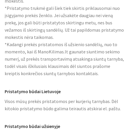
mokestis.
*Pristatymo trukmė gali šiek tiek skirtis priklausomai nuo
įsigyjamo prekės ženklo. Jei užsakėte daugiau nei vieną
prekę, jos gali būti pristatytos skirtingu metu, nes bus
vežamos iš skirtingų sandėlių. Už tai papildomas pristatymo
mokestis nėra taikomas.
*Kadangi prekės pristatomos iš užsienio sandėlių, nuo to
momento, kai iš ManoKilimas.lt gaunate siuntimo sekimo
numerį, už prekės transportavimą atsakinga siuntų tarnyba,
todėl visais iškilusiais klausimais dėl siuntos prašome
kreiptis konkrečios siuntų tarnybos kontaktais.
Pristatymo būdai Lietuvoje
Visos mūsų prekės pristatomos per kurjerių tarnybas. Dėl
kitokio pristatymo būdo galima teirautis atskirai el. paštu.
Pristatymo būdai užsienyje