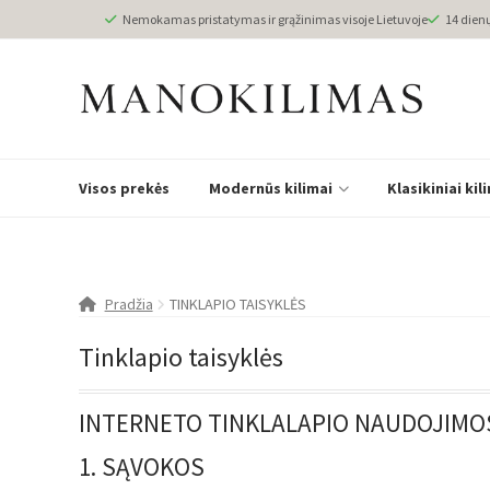
Nemokamas pristatymas ir grąžinimas visoje Lietuvoje
14 dien
Visos prekės
Modernūs kilimai
Klasikiniai kil
Pradžia
TINKLAPIO TAISYKLĖS
Tinklapio taisyklės
INTERNETO TINKLALAPIO NAUDOJIMOS
1. SĄVOKOS