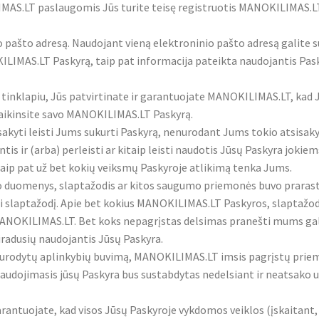
AS.LT paslaugomis Jūs turite teisę registruotis MANOKILIMAS.LT
 pašto adresą. Naudojant vieną elektroninio pašto adresą galite s
LIMAS.LT Paskyrą, taip pat informacija pateikta naudojantis Pasky
inklapiu, Jūs patvirtinate ir garantuojate MANOKILIMAS.LT, kad J
anaikinsite savo MANOKILIMAS.LT Paskyrą.
akyti leisti Jums sukurti Paskyrą, nenurodant Jums tokio atsisak
is ir (arba) perleisti ar kitaip leisti naudotis Jūsų Paskyra jok
ip pat už bet kokių veiksmų Paskyroje atlikimą tenka Jums.
mo duomenys, slaptažodis ar kitos saugumo priemonės buvo prarast
i slaptažodį. Apie bet kokius MANOKILIMAS.LT Paskyros, slaptažo
MANOKILIMAS.LT. Bet koks nepagrįstas delsimas pranešti mums gali
radusių naudojantis Jūsų Paskyra.
nurodytų aplinkybių buvimą, MANOKILIMAS.LT imsis pagrįstų priemo
dojimasis jūsų Paskyra bus sustabdytas nedelsiant ir neatsako už
arantuojate, kad visos Jūsų Paskyroje vykdomos veiklos (įskaitant,