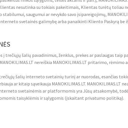
asikeitus rinkos sąlygoms, teisės aktams ir pan.), MANOKILIMAS.LT
ei Klientas nesutinka su tokiais pakeitimais, Klientas turėtų tol
stabilumui, saugumui ar nevykdo savo įsipareigojimų, MANOKILIMA
interneto svetainės galimybę arba panaikinti Kliento Paskyrą be 
INĖS
į trečiųjų šalių pavadinimus, ženklus, prekes ar paslaugas taip pat
s MANOKILIMAS.LT nereiškia MANOKILIMAS.LT pritarimo, rėmimo ar 
ųjų šalių interneto svetainių turinį ar nuorodas, esančias tokios
biauja ar kitaip sąveikauja MANOKILIMAS.LT. MANOKILIMAS.LT nea
nterneto svetainėmis ar platformomis yra Jūsų atsakomybė, todėl
momis taisyklėmis ir sąlygomis (įskaitant privatumo politiką).