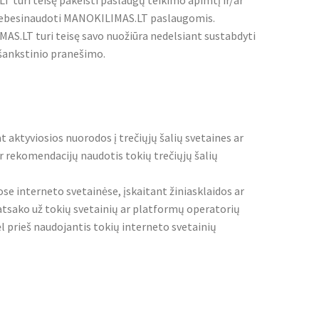
 turi teisę pakeisti paslaugų teikimo apimtį ir/ar
iau nebesinaudoti MANOKILIMAS.LT paslaugomis.
S.LT turi teisę savo nuožiūra nedelsiant sustabdyti
išankstinio pranešimo.
 aktyviosios nuorodos į trečiųjų šalių svetaines ar
rekomendacijų naudotis tokių trečiųjų šalių
e interneto svetainėse, įskaitant žiniasklaidos ar
tsako už tokių svetainių ar platformų operatorių
 prieš naudojantis tokių interneto svetainių