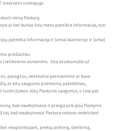
 interneto tinklapyje.
ukurti vieną Paskyrą.
ra ar bet kuriuo kitu metu pateikta informacija, turi
ūsų pateikta informacija ir (arba) duomenys ir (arba)
ymo priežasties.
iems tretiesiems asmenims. Visa atsakomybė už
os, pavogtos, neteisėtai pasisavintos ar buvo
džių ar kitų saugumo priemonių pažeidimus,
 turėti įtakos Jūsų Paskyros saugumui, o taip pat
nių, kad naudojimasis ir prieiga prie jūsų Paskyros
 tai, kad naudojimasis Paskyra nebuvo nedelsiant
 bet neapsiribojant, prekių pirkimą, skelbimą,