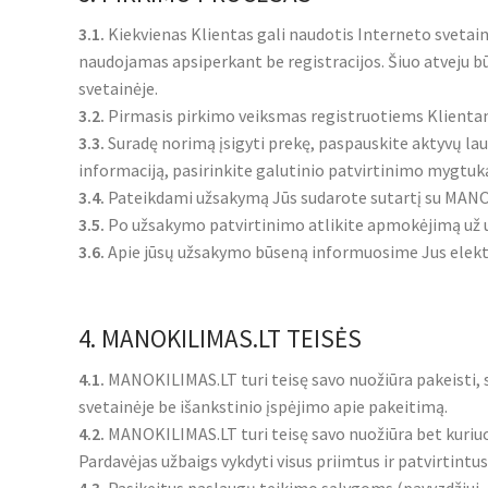
3.1.
Kiekvienas Klientas gali naudotis Interneto svetaine
naudojamas apsiperkant be registracijos. Šiuo atveju būs
svetainėje.
3.2.
Pirmasis pirkimo veiksmas registruotiems Klientam
3.3.
Suradę norimą įsigyti prekę, paspauskite aktyvų lauką
informaciją, pasirinkite galutinio patvirtinimo mygtuk
3.4.
Pateikdami užsakymą Jūs sudarote sutartį su MANO
3.5.
Po užsakymo patvirtinimo atlikite apmokėjimą už už
3.6.
Apie jūsų užsakymo būseną informuosime Jus elektr
4. MANOKILIMAS.LT TEISĖS
4.1.
MANOKILIMAS.LT turi teisę savo nuožiūra pakeisti, s
svetainėje be išankstinio įspėjimo apie pakeitimą.
4.2.
MANOKILIMAS.LT turi teisę savo nuožiūra bet kuriuo
Pardavėjas užbaigs vykdyti visus priimtus ir patvirti