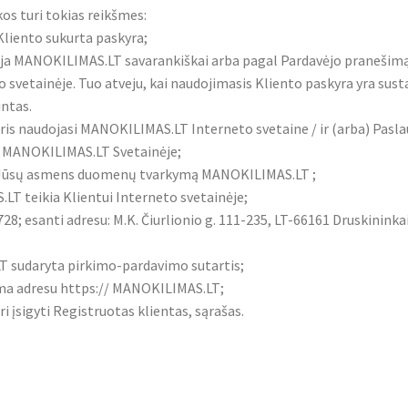
os turi tokias reikšmes:
liento sukurta paskyra;
oja MANOKILIMAS.LT savarankiškai arba pagal Pardavėjo pranešimą, 
eto svetainėje. Tuo atveju, kai naudojimasis Kliento paskyra yra sus
ntas.
kuris naudojasi MANOKILIMAS.LT Interneto svetaine / ir (arba) Pasl
rą MANOKILIMAS.LT Svetainėje;
i Jūsų asmens duomenų tvarkymą MANOKILIMAS.LT ;
LT teikia Klientui Interneto svetainėje;
8; esanti adresu: M.K. Čiurlionio g. 111-235, LT-66161 Druskinin
T sudaryta pirkimo-pardavimo sutartis;
ama adresu https:// MANOKILIMAS.LT;
ri įsigyti Registruotas klientas, sąrašas.