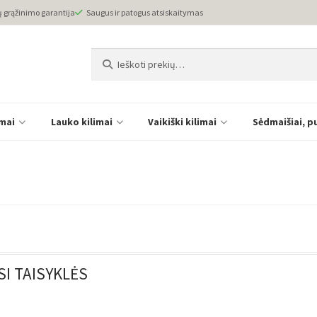
ų grąžinimo garantija
Saugus ir patogus atsiskaitymas
Ieškoti:
Ieškoti
imai
Lauko kilimai
Vaikiški kilimai
Sėdmaišiai, p
I TAISYKLĖS