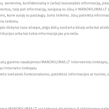
asmeninę, konfidencialią ir (arba) nuosavybės informaciją, įskai
mentus, taip pat informaciją, susijusią su Jūsų ir MANOKILIMAS.LT 
ams, kurie susiję su paslaugų Jums teikimu. Jūsų pateikta informaci
ums teikimu.
ais išskyrus tuos atvejus, jeigu būtų susitarta kitaip arba kai ats
titucijos arba kai tokia informacija jau yra vieša.
ltatų gavimo naudojimosi MANOKILIMAS.LT Internetiniu tinklapiu
si Interneto tinklapiu.
to svetainės funkcionalumo, pateiktos informacijos ar turinio, o s
kalavimus MANOKILIMAS.LT yra laikoma atsakinga už atitinkamus p