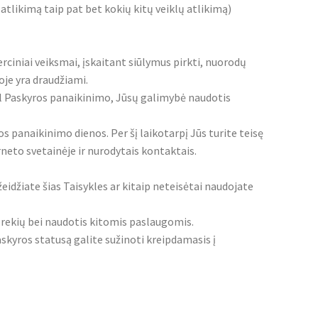
likimą taip pat bet kokių kitų veiklų atlikimą)
rciniai veiksmai, įskaitant siūlymus pirkti, nuorodų
oje yra draudžiami.
l Paskyros panaikinimo, Jūsų galimybė naudotis
anaikinimo dienos. Per šį laikotarpį Jūs turite teisę
eto svetainėje ir nurodytais kontaktais.
eidžiate šias Taisykles ar kitaip neteisėtai naudojate
rekių bei naudotis kitomis paslaugomis.
skyros statusą galite sužinoti kreipdamasis į