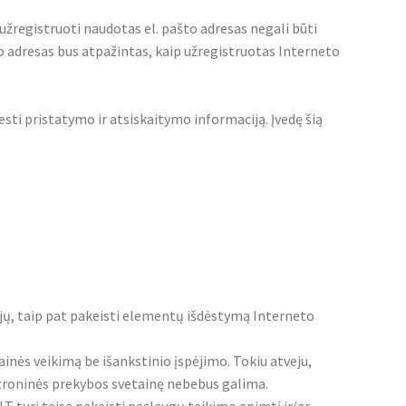
 užregistruoti naudotas el. pašto adresas negali būti
to adresas bus atpažintas, kaip užregistruotas Interneto
vesti pristatymo ir atsiskaitymo informaciją. Įvedę šią
cijų, taip pat pakeisti elementų išdėstymą Interneto
nės veikimą be išankstinio įspėjimo. Tokiu atveju,
ktroninės prekybos svetainę nebebus galima.