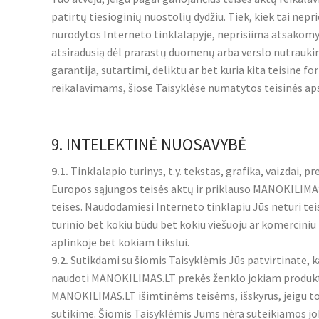
patirtų tiesioginių nuostolių dydžiu. Tiek, kiek tai nepri
nurodytos Interneto tinklalapyje, neprisiima atsakomybė
atsiradusią dėl prarastų duomenų arba verslo nutrauki
garantija, sutartimi, deliktu ar bet kuria kita teisine
reikalavimams, šiose Taisyklėse numatytos teisinės apsa
9. INTELEKTINĖ NUOSAVYBĖ
9.1.
Tinklalapio turinys, t.y. tekstas, grafika, vaizdai, p
Europos sąjungos teisės aktų ir priklauso MANOKILIMAS.
teises. Naudodamiesi Interneto tinklapiu Jūs neturi teisės
turinio bet kokiu būdu bet kokiu viešuoju ar komerciniu 
aplinkoje bet kokiam tikslui.
9.2.
Sutikdami su šiomis Taisyklėmis Jūs patvirtinate, 
naudoti MANOKILIMAS.LT prekės ženklo jokiam produktui,
MANOKILIMAS.LT išimtinėms teisėms, išskyrus, jeigu to
sutikime. Šiomis Taisyklėmis Jums nėra suteikiamos joki