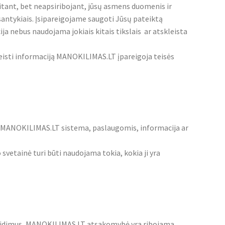
tant, bet neapsiribojant, jūsų asmens duomenis ir
santykiais. Įsipareigojame saugoti Jūsų pateiktą
ja nebus naudojama jokiais kitais tikslais ar atskleista
kleisti informaciją MANOKILIMAS.LT įpareigoja teisės
, MANOKILIMAS.LT sistema, paslaugomis, informacija ar
vetainė turi būti naudojama tokia, kokia ji yra
ažeidimus, MANOKILIMAS.LT atsakomybė yra ribojama