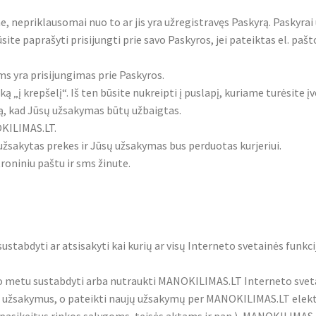
, nepriklausomai nuo to ar jis yra užregistravęs Paskyrą. Paskyrai
ite paprašyti prisijungti prie savo Paskyros, jei pateiktas el. paš
s yra prisijungimas prie Paskyros.
 „į krepšelį“. Iš ten būsite nukreipti į puslapį, kuriame turėsite į
ą, kad Jūsų užsakymas būtų užbaigtas.
KILIMAS.LT.
sakytas prekes ir Jūsų užsakymas bus perduotas kurjeriui.
oniniu paštu ir sms žinute.
ustabdyti ar atsisakyti kai kurių ar visų Interneto svetainės funk
 metu sustabdyti arba nutraukti MANOKILIMAS.LT Interneto svetai
ntus užsakymus, o pateikti naujų užsakymų per MANOKILIMAS.LT ele