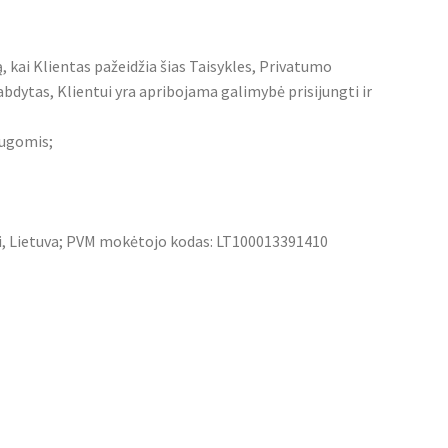
kai Klientas pažeidžia šias Taisykles, Privatumo
tabdytas, Klientui yra apribojama galimybė prisijungti ir
augomis;
kai, Lietuva; PVM mokėtojo kodas: LT100013391410