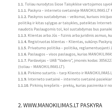
1.1.
Toliau nurodytos šiose Taisyklėse vartojamos sąvok
1.1.1.
Paskyra – interneto svetainėje MANOKILIMAS.LT K
1.1.2.
Paskyros sustabdymas – veiksmai, kuriuos iniciju
politiką ir kitas sąlygas ar taisykles, pateiktas Intern
naudotis Paslaugomis tol, kol sustabdymas bus panaiki
1.1.3.
Klientas arba Jūs – fizinis arba juridinis asmuo, 
1.1.4.
Registruotas klientas – Klientas, sukūręs Pasky
1.1.5.
Privatumo politika – politika, reglamentuojant
1.1.6.
Paslaugos – visos paslaugos, kurias MANOKILIMAS.
1.1.7.
Pardavėjas – UAB “Vadero”, įmonės kodas: 30562272
(toliau – MANOKILIMAS.LT).
1.1.8.
Pirkimo sutartis – tarp Kliento ir MANOKILIMAS.L
1.1.9.
Interneto svetainė – interneto svetainė pasieki
1.1.10.
Pirkinių krepšelis – prekių, kurias pasirenka ir no
2. WWW.MANOKILIMAS.LT PASKYRA