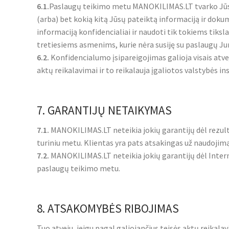
6.1.
Paslaugų teikimo metu MANOKILIMAS.LT tvarko Jūsų 
(arba) bet kokią kitą Jūsų pateiktą informaciją ir doku
informaciją konfidencialiai ir naudoti tik tokiems tiksl
tretiesiems asmenims, kurie nėra susiję su paslaugų J
6.2.
Konfidencialumo įsipareigojimas galioja visais atvej
aktų reikalavimai ir to reikalauja įgaliotos valstybės ins
7. GARANTIJŲ NETAIKYMAS
7.1.
MANOKILIMAS.LT neteikia jokių garantijų dėl rezu
turiniu metu. Klientas yra pats atsakingas už naudojimą
7.2.
MANOKILIMAS.LT neteikia jokių garantijų dėl Interne
paslaugų teikimo metu.
8. ATSAKOMYBĖS RIBOJIMAS
Tuo atveju, jeigu pagal galiojančius teisės aktų rei