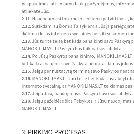
paspaudimus, atitinkamų laukų pažymėjimus, informacij
atliekate Jūs.
2.11.
Naudodamiesi Interneto tinklapiu patvirtinate, kad
2.12.
Sutikdami su šiomis Taisyklėmis Jūs įsipareigojate
įkėlimą į kitas interneto svetaines bei kiti su komercine
2.13.
Jūs turite teisę bet kada panaikinti savo Paskyr
MANOKILIMAS.LT Paskyra bus laikinai sustabdyta.
2.14.
Po Jūsų Paskyros panaikinimo, MANOKILIMAS.LT Jūs
bet kada atnaujinti savo Paskyra neprarasdamas jokios
2.15.
Jeigu per nustatytą terminą savo Paskyros neatnauj
2.16.
MANOKILIMAS.LT turi teisę bet kada sustabdyti Jūsų 
Interneto svetainę, ar MANOKILIMAS.LT teikiamas pasl
2.17.
Jeigu Jūsų naudojimasis Paskyra buvo sustabdytas
2.18.
Jeigu pažeidėte šias Taisykles ir Jūsų naudojimasi
MANOKILIMAS.LT.
3. PIRKIMO PROCESAS