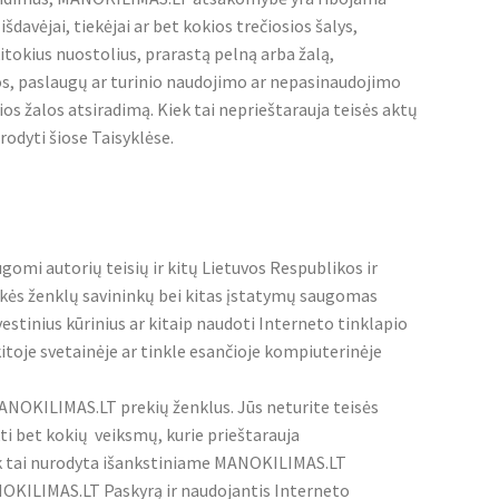
šdavėjai, tiekėjai ar bet kokios trečiosios šalys,
itokius nuostolius, prarastą pelną arba žalą,
s, paslaugų ar turinio naudojimo ar nepasinaudojimo
os žalos atsiradimą. Kiek tai neprieštarauja teisės aktų
rodyti šiose Taisyklėse.
augomi autorių teisių ir kitų Lietuvos Respublikos ir
ekės ženklų savininkų bei kitas įstatymų saugomas
švestinius kūrinius ar kitaip naudoti Interneto tinklapio
kitoje svetainėje ar tinkle esančioje kompiuterinėje
ANOKILIMAS.LT prekių ženklus. Jūs neturite teisės
i bet kokių veiksmų, kurie prieštarauja
ek tai nurodyta išankstiniame MANOKILIMAS.LT
MANOKILIMAS.LT Paskyrą ir naudojantis Interneto