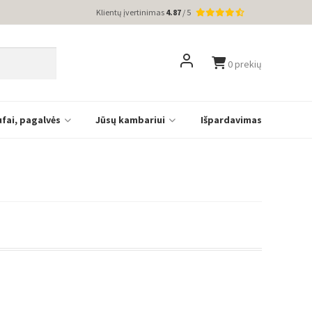
Klientų įvertinimas
4.87
/ 5
0 prekių
ufai, pagalvės
Jūsų kambariui
Išpardavimas