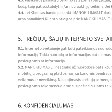
4.3.
Pasikeitus paslaugų teikimo sąlygoms (pavyzdžiui, p
būdą, taip pat sustabdyti ir/ar nutraukti jų teikimą. J
4.4.
Jei Klientas bando pakenkti MANOKILIMAS.LT darbo 
arba panaikinti Kliento prieigos prie MANOKILIMAS.LT 
5. TREČIŲJŲ ŠALIŲ INTERNETO SVETA
5.1.
Interneto svetainėje gali būti pateikiamos nuorodos 
informaciją. Tokiu nuorodų ar informacijos pateikima
paslaugomis ar informacija.
5.2.
MANOKILIMAS.LT neatsako už nuorodose pateiktų treči
mobiliųjų programų platformas, su kuriomis bendradar
veiksmus ar neveikimą. Naudojimasis trečiųjų asmenų i
paslaugomis rekomenduojame susipažinti su joms taiko
6. KONFIDENCIALUMAS