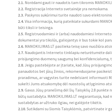
2.1.
Norėdami gauti ir naudotis tam tikromis MANOKILIM
2.2.
Registracija Interneto svetainėje yra nemokama.
2.3.
Paskyros sukūrimui turite naudoti savo elektroninio
2.4.
Visa informacija, kurią pateikiate sukurdami MANOKI
būti tiksli ir teisinga.
2.5.
Registruodamiesi ir (arba) naudodamiesi Interneto t
dokumentai yra tikslūs, galiojantys ir bus tokie kol p
2.6.
MANOKILIMAS.LT pasilieka teisę savo nuožiūra atsis
2.7.
Naudojantis Interneto tinklapiu neturėtumėte dalint
prisijungimo duomenų saugumą bei konfidencialumą, ta
2.8.
Jeigu pastebėjote ar įtariate, kad Jūsų prisijungi
panaudotos bet jūsų žinios, rekomenduojame pasikeist
praradimus, ar vagystes turite nedelsiant informuoti 
sukelti Jums atsakomybę dėl nuostolių atlyginimo atsi
2.9.
Gavus Jūsų pranešimą dėl šių Taisyklių 2.8 punkte 
būtų sustabdyta. MANOKILIMAS.LT negarantuoja, kad nau
sustabdytas ar užtruko ilgiau, nei galėjote tikėtis.
2.10.
Sutikdami su šiomis Taisyklėmis, patvirtinate ir g