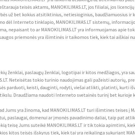
eštarauja teisės aktams, MANOKILIMAS.LT, jos filialai, jos licencijų i
s už bet kokius atsitiktinius, netiesioginius, baudžiamuosius ir k
mo dėl Interneto tinklapio, MANOKILIMAS.LT sistemų, informacijo
 forma, nepaisant to ar MANOKILIMAS.LT yra informuojamas apie toki
ugos priemonės yra išimtinės ir taikomos tiek, kiek tai aiškiai nu
rekių ženklai, paslaugų ženklai, logotipai ir kitos medžiagos, yra s
LT. Neteisėtas tokio turinio naudojimas gali pažeisti autorių, pr
 parduoti, keisti, dauginti, rodyti, viešai atlikti, platinti, kurti i
tikslu. Draudžiama naudoti Interneto svetainės turinį bet kurioje 
kad Jums yra žinoma, kad MANOKILIMAS.LT turi išimtines teises į M
 paslaugai, domenui ar įmonės pavadinimo daliai, taip pat atlikt
kią teisę Jums suteikė MANOKILIMAS.LT ir tik tokia apimtimi, ki
os kitos teisės išskyrus tiek, kiek tai yra reikalinga sukuriant 