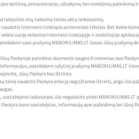
os keitimą, prenumeratas, užsakymų bei mokėjimų pateikimą ir at
 laikysitės visų taikomų teisės aktų reikalavimų.
 naudotis Interneto tinklapiu asmeniniais tikslais. Bet kokie kome
 veikla susiję veiksmai Interneto tinklapyje ir mobiliojoje aplikacij
ą pateikdami savo prašymą MANOKILIMAS.LT. Gavus Jūsų prašymą dė
ų Paskyroje pateiktus duomenis saugos 6 mėnesius nuo Paskyros p
 informacijos, pateikdami rašytinį prašymą MANOKILIMAS.LT Intern
insite, Jūsų Paskyra bus ištrinta.
teisę naudotis Paskyra arba ją negrįžtamai ištrinti, jeigu Jūs paž
augas.
, sustabdymo laikotarpiu Jūs negalėsite pirkti MANOKILIMAS.LT p
s Paskyra buvo sustabdytas, informaciją apie pažeidimą bei Jūsų Pa