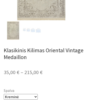
Klasikinis Kilimas Oriental Vintage
Medaillon
Price
35,00
€
–
215,00
€
range:
35,00 €
Spalva
through