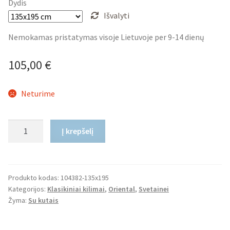
215,00 €
Dydis
Išvalyti
Nemokamas pristatymas visoje Lietuvoje per 9-14 dienų
105,00
€
Neturime
produkto
Į krepšelį
kiekis:
Klasikinis
Kilimas
Oriental
Produkto kodas:
104382-135x195
Kategorijos:
Klasikiniai kilimai
,
Oriental
,
Svetainei
Vintage
Žyma:
Su kutais
Medaillon