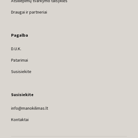
Atsiliepimų tvarkymo taisyklės
Draugai ir partneriai
Pagalba
D.U.K.
Patarimai
Susisiekite
Susisiekite
info@manokilimas.lt
Kontaktai