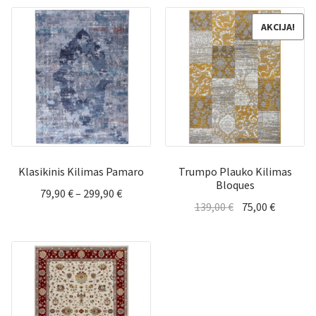
AKCIJA!
Klasikinis Kilimas Pamaro
Trumpo Plauko Kilimas
Bloques
Price
79,90
€
–
299,90
€
Original
Current
139,00
€
75,00
€
range:
price
price
79,90 €
was:
is:
through
139,00 €.
75,00 €.
299,90 €