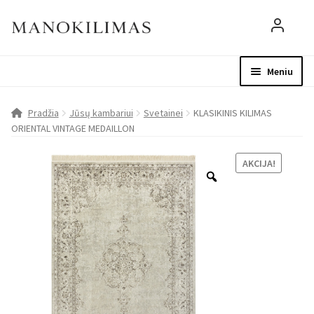
Meniu
Visos prekės
Parduotuvė
Mo
Pradžia
Jūsų kambariui
Svetainei
KLASIKINIS KILIMAS
ORIENTAL VINTAGE MEDAILLON
D.U.K.
AKCIJA!
Patarimai
Apie mus
Paskyra