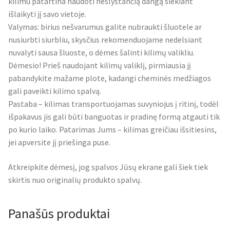
kilimu patartina naudoti neslystančią dangą siekiant
išlaikyti jį savo vietoje.
Valymas: birius nešvarumus galite nubraukti šluotele ar
nusiurbti siurbliu, skysčius rekomenduojame nedelsiant
nuvalyti sausa šluoste, o dėmes šalinti kilimų valikliu.
Dėmesio! Prieš naudojant kilimų valiklį, pirmiausia jį
pabandykite mažame plote, kadangi cheminės medžiagos
gali paveikti kilimo spalvą.
Pastaba – kilimas transportuojamas suvyniojus į ritinį, todėl
išpakavus jis gali būti banguotas ir pradinę formą atgauti tik
po kurio laiko. Patarimas Jums – kilimas greičiau išsitiesins,
jei apversite jį priešinga puse.
Atkreipkite dėmesį, jog spalvos Jūsų ekrane gali šiek tiek
skirtis nuo originalių produkto spalvų.
Panašūs produktai