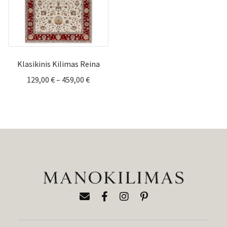
Klasikinis Kilimas Reina
Price
129,00
€
–
459,00
€
range:
129,00 €
through
459,00 €