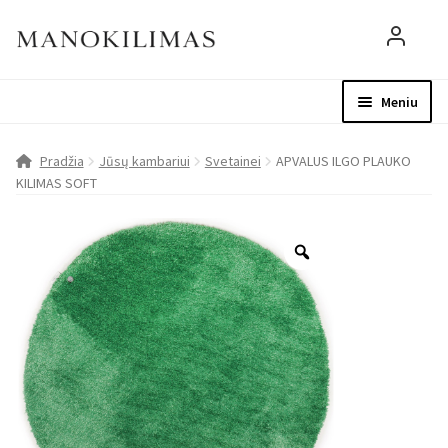
Meniu
Visos prekės
Parduotuvė
Mo
Pradžia
Jūsų kambariui
Svetainei
APVALUS ILGO PLAUKO
KILIMAS SOFT
D.U.K.
Patarimai
Apie mus
Paskyra