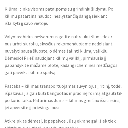
Kilimai tinka visoms patalpoms su grindiniu šildymu. Po
kilimu patartina naudoti neslystančią dangą siekiant
išlaikyti jį savo vietoje.
Valymas: birius nešvarumus galite nubraukti šluotele ar
nusiurbti siurbliu, skysčius rekomenduojame nedelsiant
nuvalyti sausa šluoste, o dėmes šalinti kilimų valikliu.
Dėmesio! Prieš naudojant kilimų valiklį, pirmiausia jį
pabandykite mažame plote, kadangi cheminės medžiagos
gali paveikti kilimo spalvą.
Pastaba – kilimas transportuojamas suvyniojus į ritinį, todėl
išpakavus jis gali būti banguotas ir pradinę formą atgauti tik
po kurio laiko. Patarimas Jums – kilimas greičiau išsitiesins,
jei apversite jį priešinga puse.
Atkreipkite dėmesį, jog spalvos Jūsų ekrane gali šiek tiek