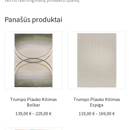
skirtis nuo originalių produkto spalvų.
Panašūs produktai
Trumpo Plauko Kilimas
Trumpo Plauko Kilimas
Bolkar
Espiga
Price
Price
139,00
€
–
229,00
€
119,00
€
–
169,00
€
range:
range:
139,00 €
119,00 