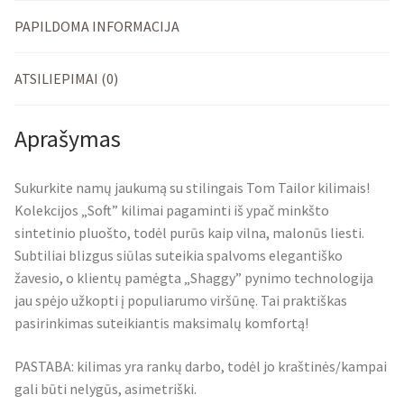
PAPILDOMA INFORMACIJA
ATSILIEPIMAI (0)
Aprašymas
Sukurkite namų jaukumą su stilingais Tom Tailor kilimais!
Kolekcijos „Soft” kilimai pagaminti iš ypač minkšto
sintetinio pluošto, todėl purūs kaip vilna, malonūs liesti.
Subtiliai blizgus siūlas suteikia spalvoms elegantiško
žavesio, o klientų pamėgta „Shaggy” pynimo technologija
jau spėjo užkopti į populiarumo viršūnę. Tai praktiškas
pasirinkimas suteikiantis maksimalų komfortą!
PASTABA: kilimas yra rankų darbo, todėl jo kraštinės/kampai
gali būti nelygūs, asimetriški.