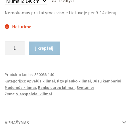
Išvalyti
Nemokamas pristatymas visoje Lietuvoje per 9-14 dienų
Neturime
produkto
Į krepšelį
kiekis:
Apvalus
Ilgo
Plauko
Produkto kodas:
530088-140
Kategorijos:
Apvalūs kilimai
,
Ilgo plauko kilimai
,
Jūsų kambariui
,
Kilimas
Modernūs kilimai
,
Rankų darbo kilimai
,
Svetainei
Soft
Žyma:
Vienspalviai kilimai
APRAŠYMAS