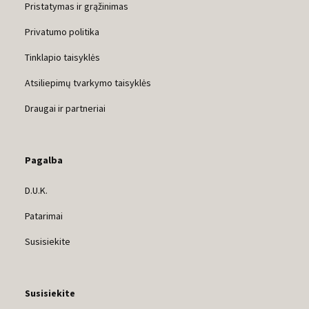
Pristatymas ir grąžinimas
Privatumo politika
Tinklapio taisyklės
Atsiliepimų tvarkymo taisyklės
Draugai ir partneriai
Pagalba
D.U.K.
Patarimai
Susisiekite
Susisiekite