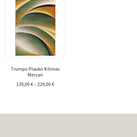
through
throug
229,00 €
169,00 
Trumpo Plauko Kilimas
Mercan
Price
139,00
€
–
229,00
€
range:
139,00 €
through
229,00 €